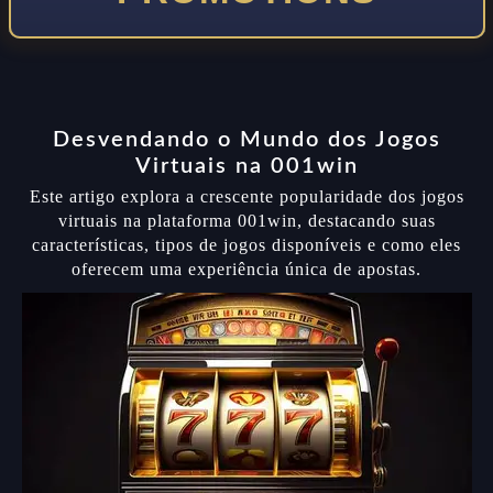
Desvendando o Mundo dos Jogos
Virtuais na 001win
Este artigo explora a crescente popularidade dos jogos
virtuais na plataforma 001win, destacando suas
características, tipos de jogos disponíveis e como eles
oferecem uma experiência única de apostas.