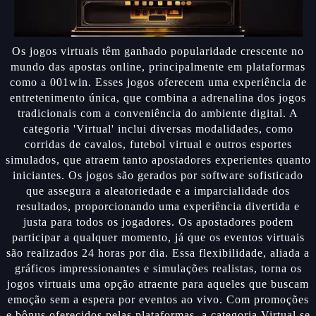
Os jogos virtuais têm ganhado popularidade crescente no
mundo das apostas online, principalmente em plataformas
como a 001win. Esses jogos oferecem uma experiência de
entretenimento única, que combina a adrenalina dos jogos
tradicionais com a conveniência do ambiente digital. A
categoria 'Virtual' inclui diversas modalidades, como
corridas de cavalos, futebol virtual e outros esportes
simulados, que atraem tanto apostadores experientes quanto
iniciantes. Os jogos são gerados por software sofisticado
que assegura a aleatoriedade e a imparcialidade dos
resultados, proporcionando uma experiência divertida e
justa para todos os jogadores. Os apostadores podem
participar a qualquer momento, já que os eventos virtuais
são realizados 24 horas por dia. Essa flexibilidade, aliada a
gráficos impressionantes e simulações realistas, torna os
jogos virtuais uma opção atraente para aqueles que buscam
emoção sem a espera por eventos ao vivo. Com promoções
e bônus oferecidos pelas plataformas, a categoria Virtual se