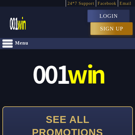
24*7 Support
Facebook
Email
LOGIN
SIGN UP
Menu
SEE ALL
PROMOTIONS