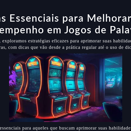
s Essenciais para Melhora
empenho em Jogos de Pala
, exploramos estratégias eficazes para aprimorar suas habilid
ras, com dicas que vão desde a prática regular até o uso de dic
essenciais para aqueles que buscam aprimorar suas habilidad