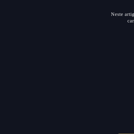
Neste arti
car