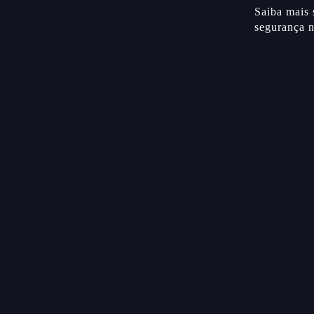
Saiba mais 
segurança n