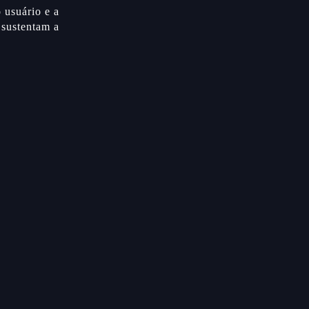
 usuário e a
 sustentam a