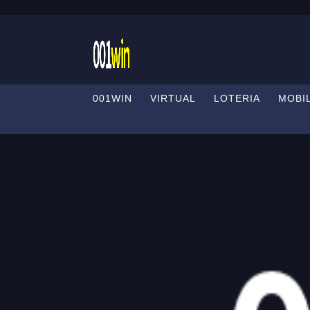
001WIN
VIRTUAL
LOTERIA
MOBI