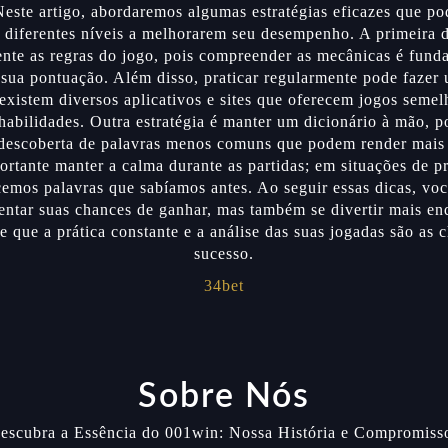
Neste artigo, abordaremos algumas estratégias eficazes que p
 diferentes níveis a melhorarem seu desempenho. A primeira 
ente as regras do jogo, pois compreender as mecânicas é fund
sua pontuação. Além disso, praticar regularmente pode fazer
 existem diversos aplicativos e sites que oferecem jogos semel
 habilidades. Outra estratégia é manter um dicionário à mão, p
 descoberta de palavras menos comuns que podem render mais
ortante manter a calma durante as partidas; em situações de p
emos palavras que sabíamos antes. Ao seguir essas dicas, vo
ntar suas chances de ganhar, mas também se divertir mais en
 que a prática constante e a análise das suas jogadas são as 
sucesso.
34bet
Sobre Nós
escubra a Essência do 001win: Nossa História e Compromiss