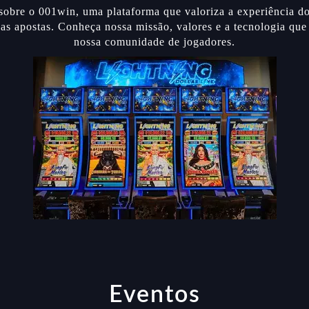
sobre o 001win, uma plataforma que valoriza a experiência do
as apostas. Conheça nossa missão, valores e a tecnologia que
nossa comunidade de jogadores.
Eventos