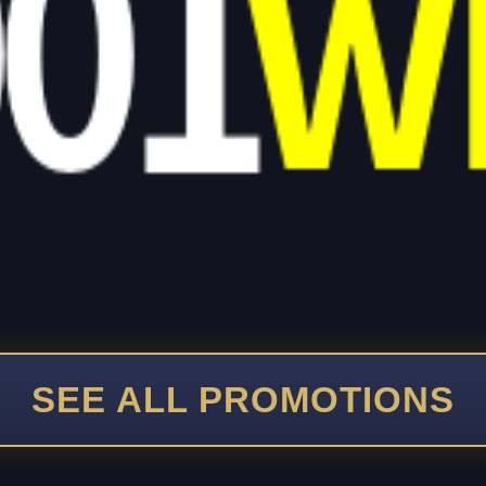
SEE ALL PROMOTIONS