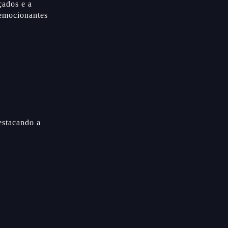
çados e a
 emocionantes
estacando a