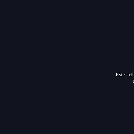
Este art