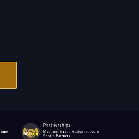
Partnerships
 some
Meet our Brand Ambassadors &
Sports Partners