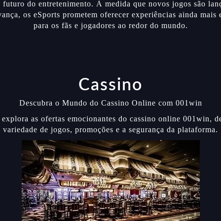
 futuro do entretenimento. À medida que novos jogos são lan
vança, os eSports prometem oferecer experiências ainda mais
para os fãs e jogadores ao redor do mundo.
Cassino
Descubra o Mundo do Cassino Online com 001win
o explora as ofertas emocionantes do cassino online 001win, d
variedade de jogos, promoções e a segurança da plataforma.