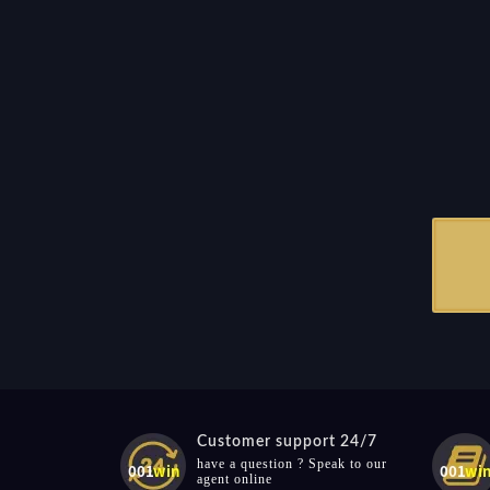
Customer support 24/7
have a question ? Speak to our
agent online