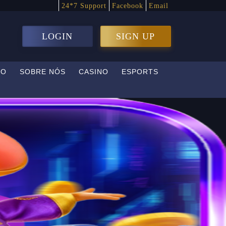
24*7 Support
Facebook
Email
LOGIN
SIGN UP
GO
SOBRE NÓS
CASINO
ESPORTS