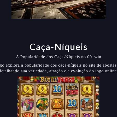
Caça-Níqueis
A Popularidade dos Caça-Níqueis no 001win
igo explora a popularidade dos caça-níqueis no site de aposta
detalhando sua variedade, atração e a evolução do jogo online