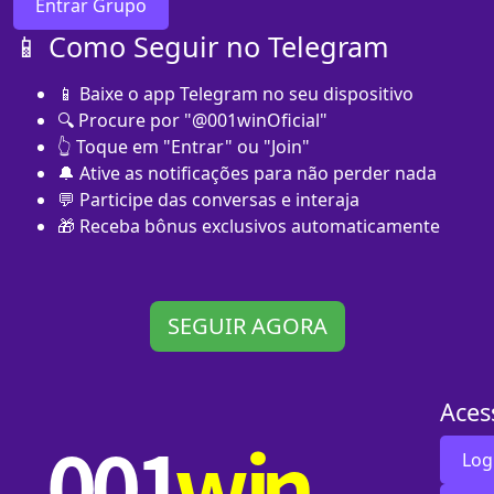
Entrar Grupo
📱 Como Seguir no Telegram
📱 Baixe o app Telegram no seu dispositivo
🔍 Procure por "@001winOficial"
👆 Toque em "Entrar" ou "Join"
🔔 Ative as notificações para não perder nada
💬 Participe das conversas e interaja
🎁 Receba bônus exclusivos automaticamente
SEGUIR AGORA
Aces
Log