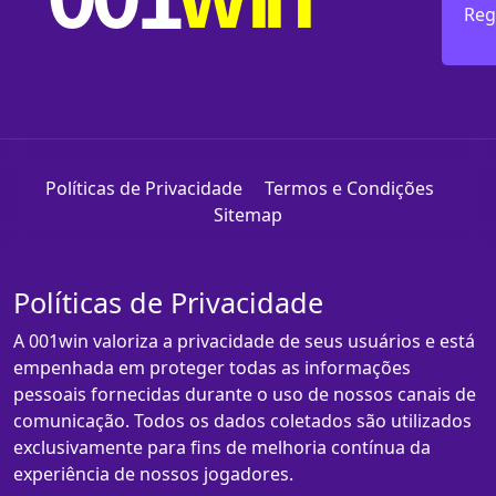
Reg
Políticas de Privacidade
Termos e Condições
Sitemap
Políticas de Privacidade
A 001win valoriza a privacidade de seus usuários e está
empenhada em proteger todas as informações
pessoais fornecidas durante o uso de nossos canais de
comunicação. Todos os dados coletados são utilizados
exclusivamente para fins de melhoria contínua da
experiência de nossos jogadores.