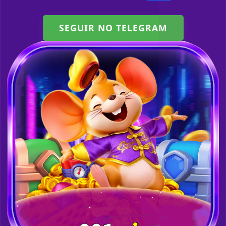
SEGUIR NO TELEGRAM