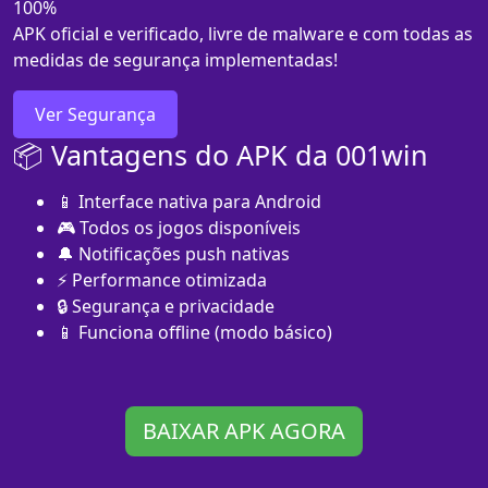
100%
APK oficial e verificado, livre de malware e com todas as
medidas de segurança implementadas!
Ver Segurança
📦 Vantagens do APK da 001win
📱 Interface nativa para Android
🎮 Todos os jogos disponíveis
🔔 Notificações push nativas
⚡ Performance otimizada
🔒 Segurança e privacidade
📱 Funciona offline (modo básico)
BAIXAR APK AGORA