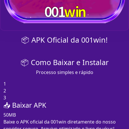
📦 APK Oficial da 001win!
📦 Como Baixar e Instalar
Processo simples e rápido
1
2
3
📥 Baixar APK
50MB
Baixe o APK oficial da 001win diretamente do nosso
servidor seguro. Arquivo otimizado e livre de vírus!