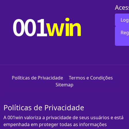
Aces
Log
Reg
Políticas de Privacidade
Termos e Condições
Sitemap
Políticas de Privacidade
A 001win valoriza a privacidade de seus usuários e está
empenhada em proteger todas as informações