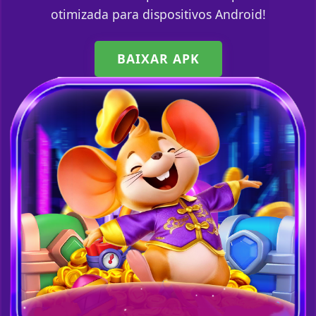
otimizada para dispositivos Android!
BAIXAR APK