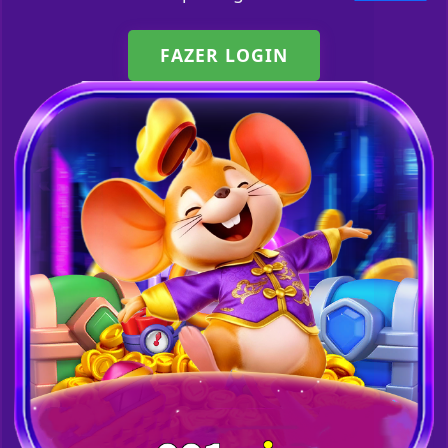
FAZER LOGIN