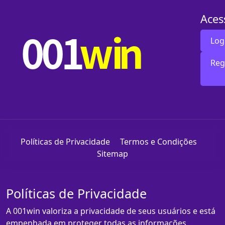
Aces
Log
Reg
Políticas de Privacidade
Termos e Condições
Sitemap
Políticas de Privacidade
A 001win valoriza a privacidade de seus usuários e está
empenhada em proteger todas as informações