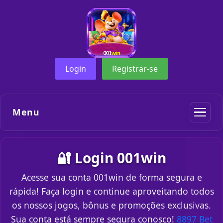
Login
Registrar-se
Menu
🔐 Login 001win
Acesse sua conta 001win de forma segura e
rápida! Faça login e continue aproveitando todos
os nossos jogos, bônus e promoções exclusivas.
Sua conta está sempre segura conosco!
8897 Bet