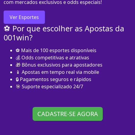
com mercados exclusivos e odds especiais!
Ver Esportes
⚽ Por que escolher as Apostas da
001win?
⚽ Mais de 100 esportes disponíveis
💰 Odds competitivas e atrativas
🎁 Bônus exclusivos para apostadores
📱 Apostas em tempo real via mobile
🔒 Pagamentos seguros e rápidos
🎯 Suporte especializado 24/7
CADASTRE-SE AGORA