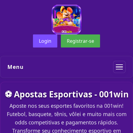
Login
Registrar-se
Menu
⚽ Apostas Esportivas - 001win
Aposte nos seus esportes favoritos na 001win!
Futebol, basquete, tênis, vôlei e muito mais com
odds competitivas e pagamentos rápidos.
Transforme seu conhecimento esportivo em