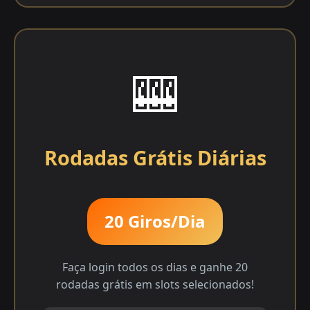
🎰
Rodadas Grátis Diárias
20 Giros/Dia
Faça login todos os dias e ganhe 20
rodadas grátis em slots selecionados!