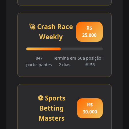
🚀 Crash Race
R$
25.000
Weekly
847
Termina em
Sua posição:
participantes
2 dias
#156
⚽ Sports
R$
Betting
30.000
Masters