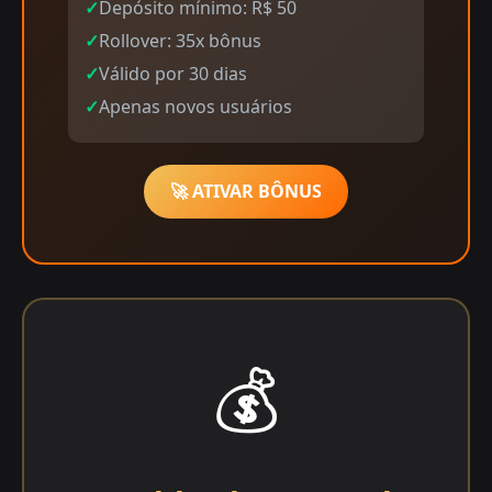
Depósito mínimo: R$ 50
Rollover: 35x bônus
Válido por 30 dias
Apenas novos usuários
🚀 ATIVAR BÔNUS
💰