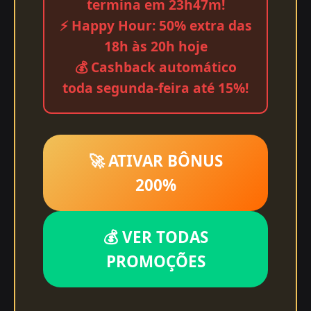
termina em 23h47m!
⚡ Happy Hour: 50% extra das
18h às 20h hoje
💰 Cashback automático
toda segunda-feira até 15%!
🚀 ATIVAR BÔNUS
200%
💰 VER TODAS
PROMOÇÕES