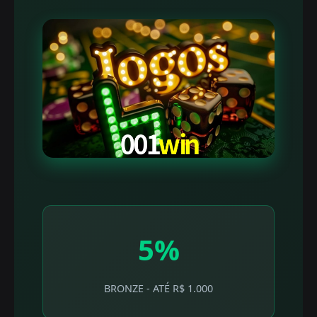
5%
BRONZE - ATÉ R$ 1.000