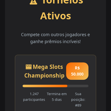
Ativos
Compete com outros jogadores e
ganhe prêmios incríveis!
🎰 Mega Slots
R$
50.000
Championship
1.247
Termina em
Sua
participantes
5 dias
posição:
#89