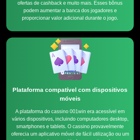
ofertas de cashback e muito mais. Esses bônus
podem aumentar a banca dos jogadores e
proporcionar valor adicional durante o jogo.
Plataforma compatível com dispositivos
móveis
A plataforma do cassino 001win era acessível em
vários dispositivos, incluindo computadores desktop,
smartphones e tablets. O cassino provavelmente
oferecia um aplicativo móvel de fácil utilização ou um