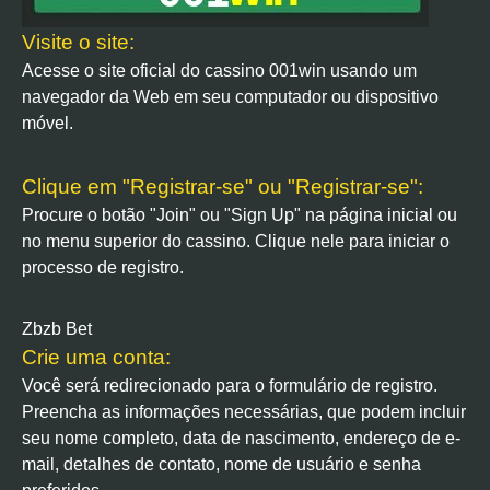
Visite o site:
Acesse o site oficial do cassino 001win usando um
navegador da Web em seu computador ou dispositivo
móvel.
Clique em "Registrar-se" ou "Registrar-se":
Procure o botão "Join" ou "Sign Up" na página inicial ou
no menu superior do cassino. Clique nele para iniciar o
processo de registro.
Zbzb Bet
Crie uma conta:
Você será redirecionado para o formulário de registro.
Preencha as informações necessárias, que podem incluir
seu nome completo, data de nascimento, endereço de e-
mail, detalhes de contato, nome de usuário e senha