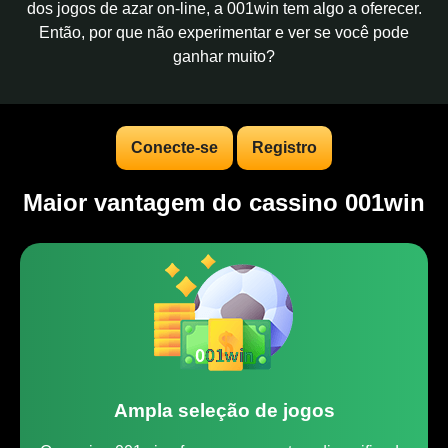
dos jogos de azar on-line, a 001win tem algo a oferecer.
Então, por que não experimentar e ver se você pode
ganhar muito?
Conecte-se
Registro
Maior vantagem do cassino 001win
Ampla seleção de jogos