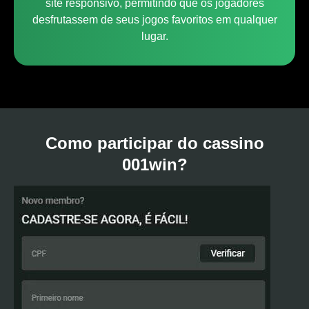
site responsivo, permitindo que os jogadores
desfrutassem de seus jogos favoritos em qualquer
lugar.
Como participar do cassino
001win?