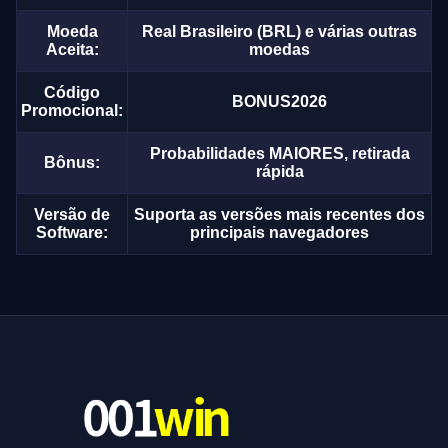
Moeda
Real Brasileiro (BRL) e várias outras
Aceita:
moedas
Código
BONUS2026
Promocional:
Probabilidades MAIORES, retirada
Bônus:
rápida
Versão de
Suporta as versões mais recentes dos
Software:
principais navegadores