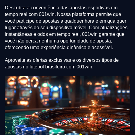
Descubra a conveniência das apostas esportivas em
tempo real com 001win. Nossa plataforma permite que
você participe de apostas a qualquer hora e em qualquer
lugar através do seu dispositivo móvel. Com atualizações
instantâneas e odds em tempo real, 001win garante que
você não perca nenhuma oportunidade de aposta,
oferecendo uma experiência dinâmica e acessível.
Aproveite as ofertas exclusivas e os diversos tipos de
apostas no futebol brasileiro com 001win.