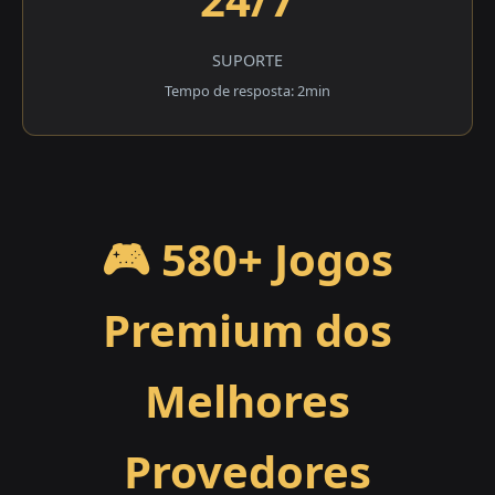
SUPORTE
Tempo de resposta: 2min
🎮 580+ Jogos
Premium dos
Melhores
Provedores