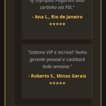
of Olympus! Pagaram tudo
certinho via PIX."
- Ana L., Rio de Janeiro
⭐⭐⭐⭐⭐
"Sistema VIP é incrível! Tenho
gerente pessoal e cashback
toda semana."
- Roberto S., Minas Gerais
⭐⭐⭐⭐⭐