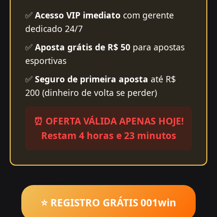
✅
Acesso VIP imediato
com gerente
dedicado 24/7
✅
Aposta grátis de R$ 50
para apostas
esportivas
✅
Seguro de primeira aposta
até R$
200 (dinheiro de volta se perder)
⏰ OFERTA VÁLIDA APENAS HOJE!
Restam 4 horas e 23 minutos
⭐ REGISTRO GRÁTIS 001win