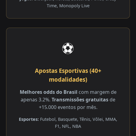
Time, Monopoly Live
⚽
Apostas Esportivas (40+
modalidades)
Melhores odds do Brasil
com margem de
apenas 3.2%.
Transmissões gratuitas
de
+15.000 eventos por mês.
Esportes:
Futebol, Basquete, Tênis, Vôlei, MMA,
F1, NFL, NBA