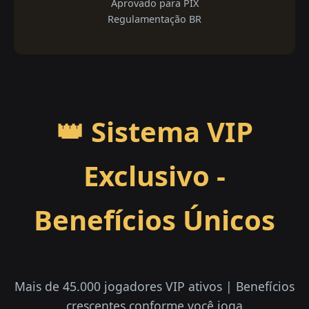
Aprovado para PIX
Regulamentação BR
👑 Sistema VIP
Exclusivo -
Benefícios Únicos
Mais de 45.000 jogadores VIP ativos | Benefícios
crescentes conforme você joga