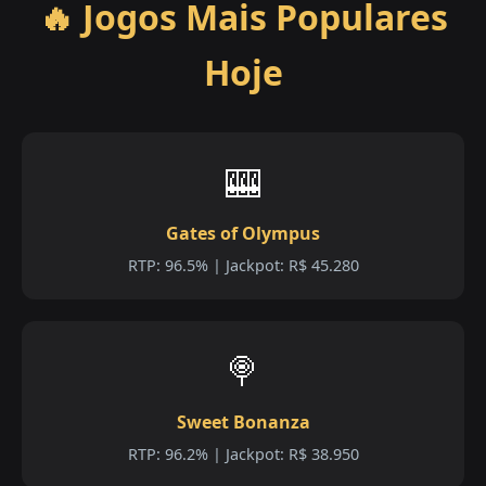
🔥 Jogos Mais Populares
Hoje
🎰
Gates of Olympus
RTP: 96.5% | Jackpot: R$ 45.280
🍭
Sweet Bonanza
RTP: 96.2% | Jackpot: R$ 38.950