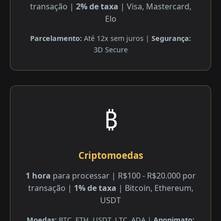
transação |
2% de taxa
| Visa, Mastercard,
Elo
Parcelamento:
Até 12x sem juros |
Segurança:
3D Secure
₿
Criptomoedas
1 hora
para processar | R$100 - R$20.000 por
transação |
1% de taxa
| Bitcoin, Ethereum,
USDT
Moedas:
BTC, ETH, USDT, LTC, ADA |
Anonimato: