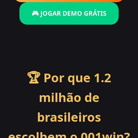
🎮 JOGAR DEMO GRÁTIS
🏆 Por que 1.2
milhão de
brasileiros
escolhem o 001win?