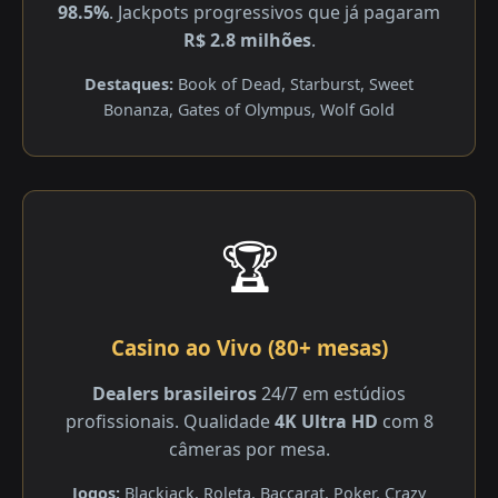
98.5%
. Jackpots progressivos que já pagaram
R$ 2.8 milhões
.
Destaques:
Book of Dead, Starburst, Sweet
Bonanza, Gates of Olympus, Wolf Gold
🏆
Casino ao Vivo (80+ mesas)
Dealers brasileiros
24/7 em estúdios
profissionais. Qualidade
4K Ultra HD
com 8
câmeras por mesa.
Jogos:
Blackjack, Roleta, Baccarat, Poker, Crazy