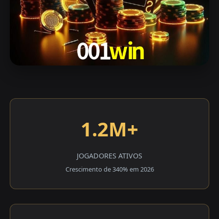
1.2M+
JOGADORES ATIVOS
Crescimento de 340% em 2026